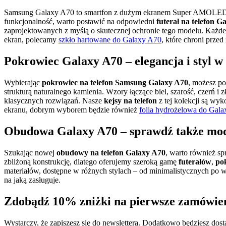
Samsung Galaxy A70 to smartfon z dużym ekranem Super AMOLED, po
funkcjonalność, warto postawić na odpowiedni
futerał na telefon G
zaprojektowanych z myślą o skutecznej ochronie tego modelu. Każde e
ekran, polecamy
szkło hartowane do Galaxy A70
, które chroni prze
Pokrowiec Galaxy A70 – elegancja i styl 
Wybierając
pokrowiec na telefon Samsung Galaxy A70
, możesz po
strukturą naturalnego kamienia. Wzory łączące biel, szarość, czerń i
klasycznych rozwiązań. Nasze
kejsy na telefon
z tej kolekcji są wyk
ekranu, dobrym wyborem będzie również
folia hydrożelowa do Gal
Obudowa Galaxy A70 – sprawdź także mo
Szukając nowej
obudowy na telefon Galaxy A70
, warto również sp
zbliżoną konstrukcję, dlatego oferujemy szeroką gamę
futerałów
,
po
materiałów, dostępne w różnych stylach – od minimalistycznych po w
na jaką zasługuje.
Zdobądź 10% zniżki na pierwsze zamówie
Wystarczy, że zapiszesz się do newslettera. Dodatkowo będziesz dos