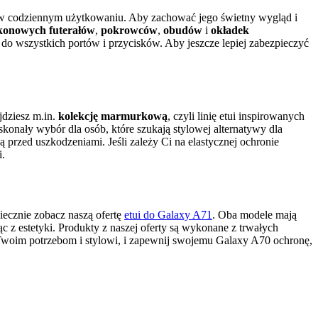
 w codziennym użytkowaniu. Aby zachować jego świetny wygląd i
ikonowych futerałów
,
pokrowców
,
obudów
i
okładek
 do wszystkich portów i przycisków. Aby jeszcze lepiej zabezpieczyć
jdziesz m.in.
kolekcję marmurkową
, czyli linię etui inspirowanych
oskonały wybór dla osób, które szukają stylowej alternatywy dla
ą przed uszkodzeniami. Jeśli zależy Ci na elastycznej ochronie
i.
niecznie zobacz naszą ofertę
etui do Galaxy A71
. Oba modele mają
jąc z estetyki. Produkty z naszej oferty są wykonane z trwałych
Twoim potrzebom i stylowi, i zapewnij swojemu Galaxy A70 ochronę,