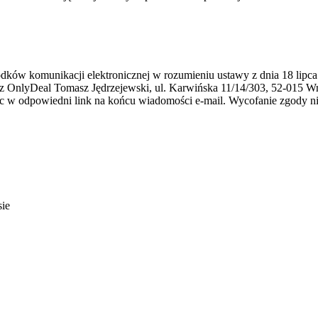
ków komunikacji elektronicznej w rozumieniu ustawy z dnia 18 lipca
zez OnlyDeal Tomasz Jędrzejewski, ul. Karwińska 11/14/303, 52-015 W
jąc w odpowiedni link na końcu wiadomości e-mail. Wycofanie zgody 
sie