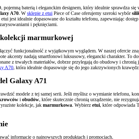
jemną baterią i eleganckim designem, który idealnie sprawdza się
alaxy A70
. W
sklepie z etui
Piece of Case oferujemy szeroki wybór
sil
tui jest idealnie dopasowane do kształtu telefonu, zapewniając dostęp
d zarysowaniami i pęknięciami.
w kolekcji marmurkowej
łączyć funkcjonalność z wyjątkowym wyglądem. W naszej ofercie zna
 złote akcenty nadają smartfonowi luksusowy, elegancki charakter. To d
onane z trwałych materiałów, dobrze przylegają do obudowy i chronią j
axy A70
, która idealnie dopasowuje się do jego zakrzywionych krawędz
del Galaxy A71
rawdzić modele z tej samej serii. Jeśli myślisz o wymianie telefonu, ko
krowców
i
obudów
, które skutecznie chronią urządzenie, nie rezygnu
yraziste kolekcje, jak
marmurkowa
. Wybierz
etui
, które odpowiada 
nie
tawać informację o najnowszych produktach i promocjach.