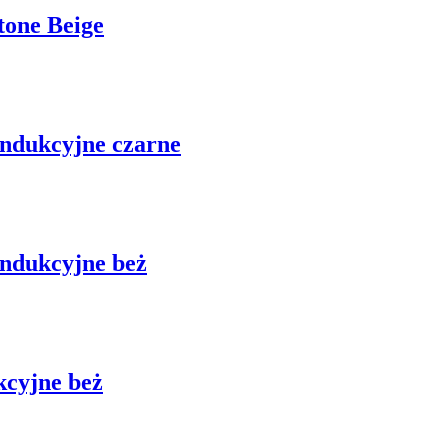
tone Beige
indukcyjne czarne
indukcyjne beż
kcyjne beż