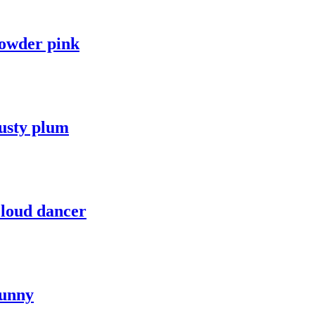
powder pink
usty plum
Cloud dancer
Sunny