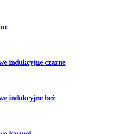
ane
owe indukcyjne czarne
owe indukcyjne beż
owe karmel