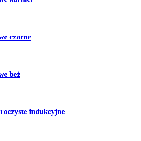
owe czarne
owe beż
źroczyste indukcyjne