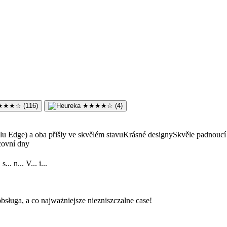
★
★
★
☆
(116)
★
★
★
★
☆
(4)
lu Edge) a oba přišly ve skvělém stavuKrásné designySkvěle padnoucí k
acovní dny
. s... n... V... i...
sługa, a co najważniejsze niezniszczalne case!