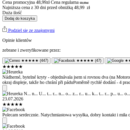
Cena promocyjna
48,99zł
Cena regularna
69,99zł
Najniższa cena z 30 dni przed obniżką 48,99 zł
Duża ilość
Dodaj do koszyka
Podziel się ze znajomymi
Opinie klientów
zebrane i zweryfikowane przez:
★
★
★
★
★
(447)
★
★
★
★
★
(47)
★
★
★
★
★
★
Nádherné, bytelné kryty - objednávala jsem si rovnou dva (na Motoro
okraj displeje, takže ho chrání při páduPoměrně rychlé dodání - 4 pr
N... n... U... t... r... n... o... z... r... u... k... t... r... p... u... o..
23.07.2026
★
★
★
★
★
Polecam serdecznie. Natychmiastowa wysyłka, dobry kontakt i miła ob